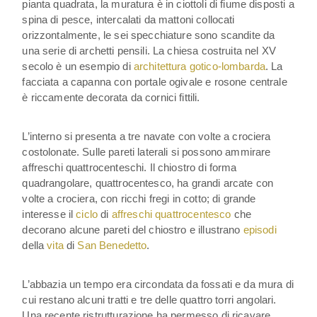
pianta quadrata, la muratura è in ciottoli di fiume disposti a
spina di pesce, intercalati da mattoni collocati
orizzontalmente, le sei specchiature sono scandite da
una serie di archetti pensili. La chiesa costruita nel XV
secolo è un esempio di
architettura gotico-lombarda
. La
facciata a capanna con portale ogivale e rosone centrale
è riccamente decorata da cornici fittili.
L’interno si presenta a tre navate con volte a crociera
costolonate. Sulle pareti laterali si possono ammirare
affreschi quattrocenteschi. Il chiostro di forma
quadrangolare, quattrocentesco, ha grandi arcate con
volte a crociera, con ricchi fregi in cotto; di grande
interesse il
ciclo
di
affreschi quattrocentesco
che
decorano alcune pareti del chiostro e illustrano
episodi
della
vita
di
San Benedetto
.
L’abbazia un tempo era circondata da fossati e da mura di
cui restano alcuni tratti e tre delle quattro torri angolari.
Una recente ristrutturazione ha permesso di ricavare,