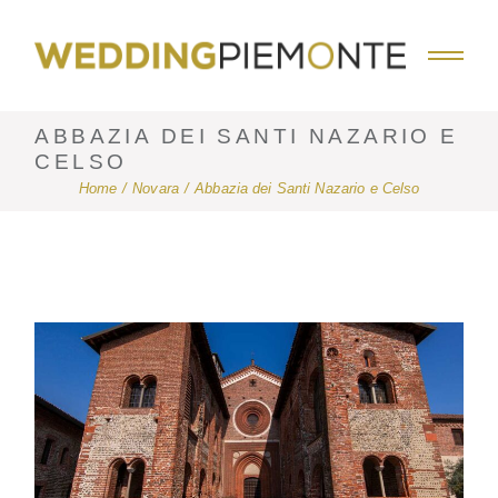
Skip
to
the
content
ABBAZIA DEI SANTI NAZARIO E
CELSO
Home
Novara
Abbazia dei Santi Nazario e Celso