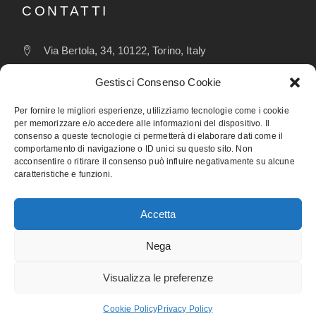
CONTATTI
Via Bertola, 34, 10122, Torino, Italy
wedding@visitpiemonte.com
Gestisci Consenso Cookie
(+39) 011 5155526
Per fornire le migliori esperienze, utilizziamo tecnologie come i cookie
per memorizzare e/o accedere alle informazioni del dispositivo. Il
consenso a queste tecnologie ci permetterà di elaborare dati come il
comportamento di navigazione o ID unici su questo sito. Non
FOLLOW
acconsentire o ritirare il consenso può influire negativamente su alcune
caratteristiche e funzioni.
Accetta
Nega
Visualizza le preferenze
Designed by Webvox Agency
Cookie Policy
Privacy Policy