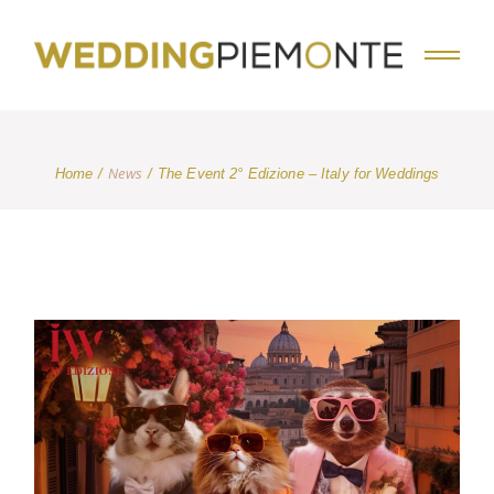
WEDDING VISIT PIEMONTE
News
Home
The Event 2° Edizione – Italy for Weddings