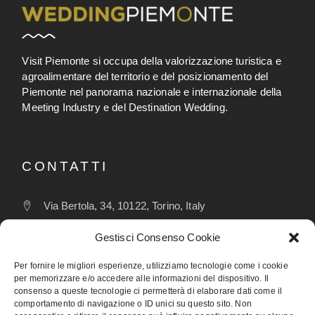
Visit Piemonte si occupa della valorizzazione turistica e
agroalimentare del territorio e del posizionamento del
Piemonte nel panorama nazionale e internazionale della
Meeting Industry e del Destination Wedding.
CONTATTI
Via Bertola, 34, 10122, Torino, Italy
wedding@visitpiemonte.com
Gestisci Consenso Cookie
(+39) 011 5155526
Per fornire le migliori esperienze, utilizziamo tecnologie come i cookie
per memorizzare e/o accedere alle informazioni del dispositivo. Il
consenso a queste tecnologie ci permetterà di elaborare dati come il
comportamento di navigazione o ID unici su questo sito. Non
FOLLOW